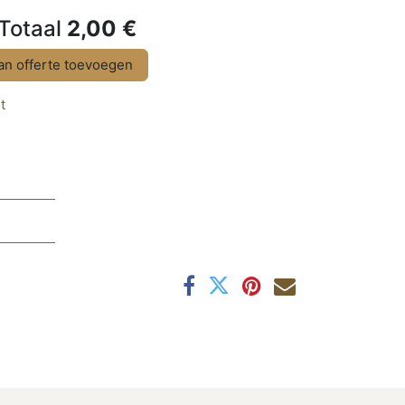
Totaal
2,00
€
n offerte toevoegen
t